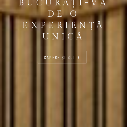
BUCURAȚI-VĂ
DE O
EXPERIENȚĂ
UNICĂ
CAMERE ȘI SUITE